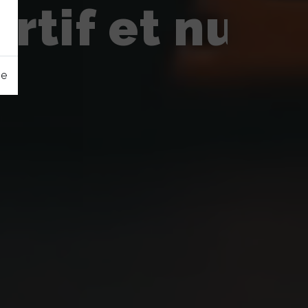
tif et nutri
ge