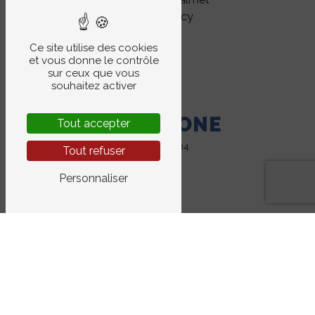
54000 Nancy
Ce site utilise des cookies
et vous donne le contrôle
sur ceux que vous
souhaitez activer
TÉLÉPHONE
Tout accepter
03 83 32 20 04
Tout refuser
Personnaliser
E-MAIL
contact@metamorphose-project.fr