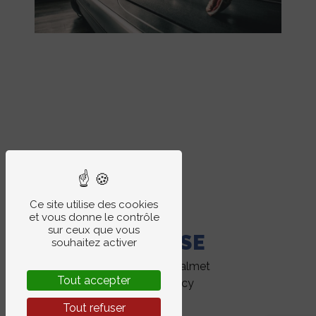
Ce site utilise des cookies
et vous donne le contrôle
sur ceux que vous
ADRESSE
souhaitez activer
13 Rue Dom Calmet
Tout accepter
54000 Nancy
Tout refuser