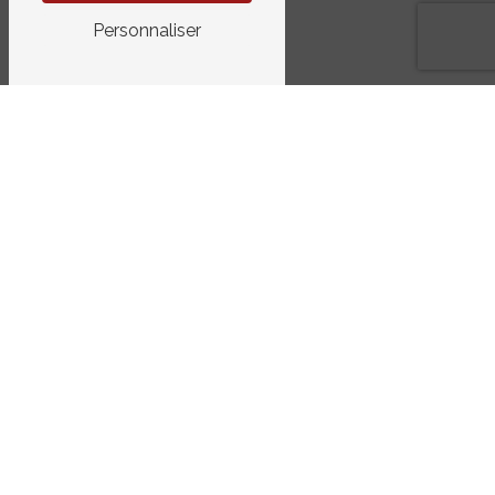
Personnaliser
TÉLÉPHONE
03 83 32 20 04
E-MAIL
contact@metamorphose-project.fr